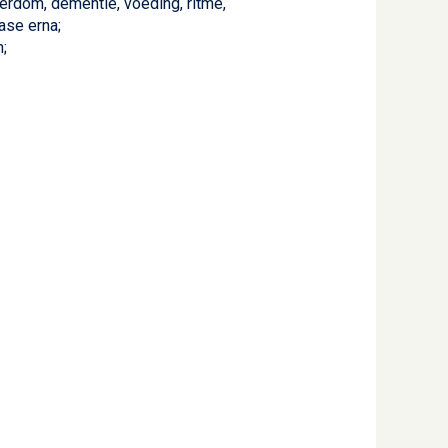
erdom, dementie, voeding, ritme,
ase erna;
;