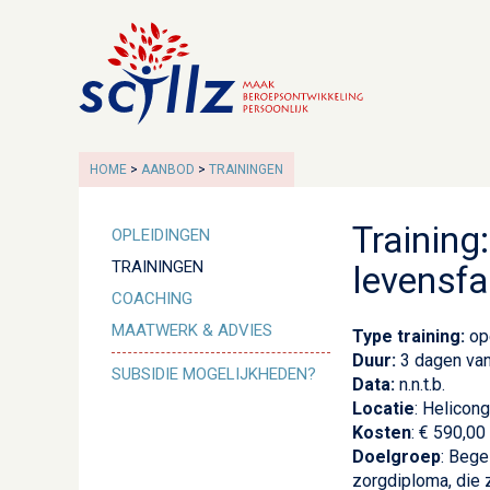
HOME
AANBOD
TRAININGEN
Training
OPLEIDINGEN
TRAININGEN
levensf
COACHING
MAATWERK & ADVIES
Type training:
ope
Duur:
3 dagen van
SUBSIDIE MOGELIJKHEDEN?
Data:
n.n.t.b.
Locatie
: Helicon
Kosten
: € 590,00
Doelgroep
: Bege
zorgdiploma, die 