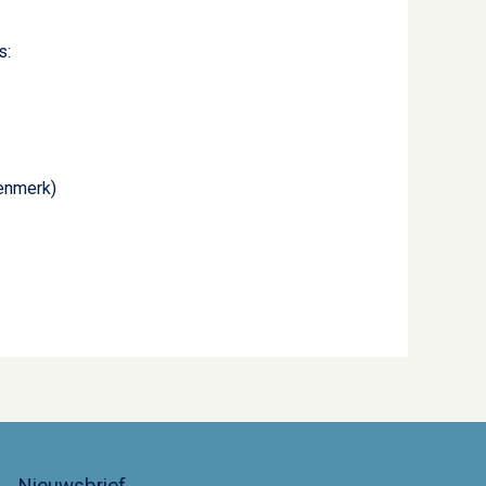
s:
kenmerk)