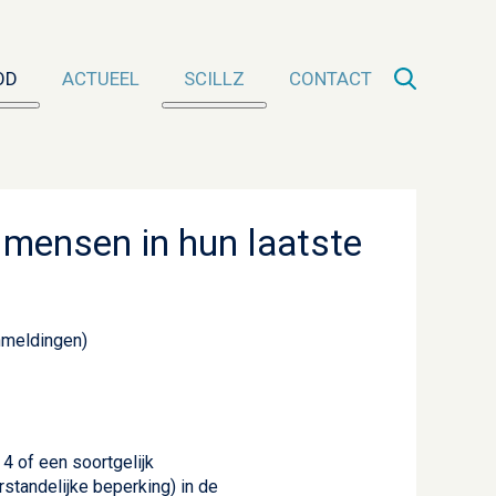
OD
ACTUEEL
SCILLZ
CONTACT
er over: Aanbod
Meer over: Scillz
n mensen in hun laatste
anmeldingen)
4 of een soortgelijk
standelijke beperking) in de