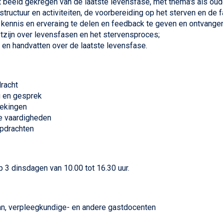
t beeld gekregen van de laatste levensfase, met thema's als oud
structuur en activiteiten, de voorbereiding op het sterven en de f
 kennis en erveraing te delen en feedback te geven en ontvangen
zijn over levensfasen en het stervensproces;
 en handvatten over de laatste levensfase.
racht
g en gesprek
ekingen
e vaardigheden
pdrachten
p 3 dinsdagen van 10.00 tot 16.30 uur.
an, verpleegkundige- en andere gastdocenten