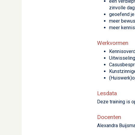
een verdiep
zinvolle dag
geoefend je
meer bewust
meer kennis
Werkvormen
Kennisoverd
Uitwisselin
Casusbespr
Kunstzinnig
(Huiswerk)o
Lesdata
Deze training is o
Docenten
Alexandra Buijsm