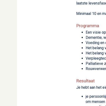
laatste levensfas
Minimaal 10 en m
Programma
Een visie o
Dementie, w
Voeding en d
Het belang v
Het belang v
Verpleegtec
Palliatieve 
Rouwverwer
Resultaat
Je hebt aan het ei
je persoonl
om mensen i