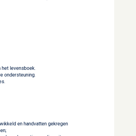
n het levensboek.
e ondersteuning.
es.
twikkeld en handvatten gekregen
en;